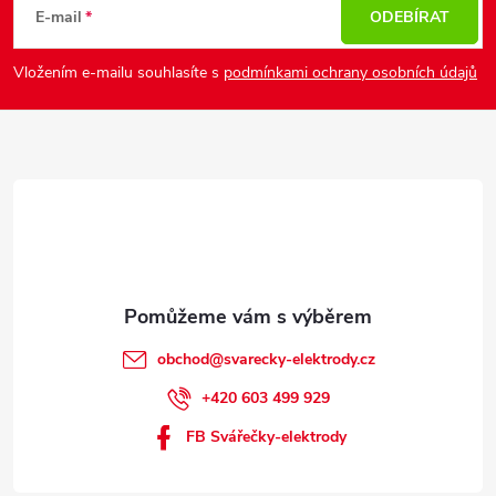
p
E-mail
ODEBÍRAT
a
Vložením e-mailu souhlasíte s
podmínkami ochrany osobních údajů
t
í
obchod
@
svarecky-elektrody.cz
+420 603 499 929
FB Svářečky-elektrody