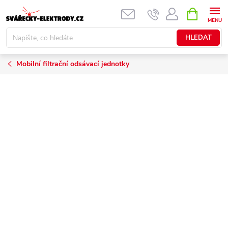
Přejít
NÁKUPNÍ
KOŠÍK
na
obsah
HLEDAT
Mobilní filtrační odsávací jednotky