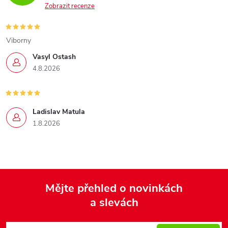
Zobrazit recenze
Viborny
Vasyl Ostash
4.8.2026
Ladislav Matula
1.8.2026
Mějte přehled o novinkách
a slevách
Z
á