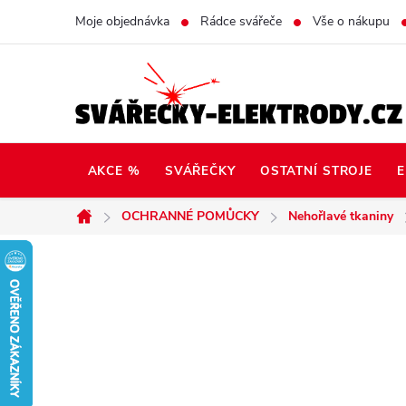
Přejít
Moje objednávka
Rádce svářeče
Vše o nákupu
na
obsah
AKCE %
SVÁŘEČKY
OSTATNÍ STROJE
E
OCHRANNÉ POMŮCKY
Nehořlavé tkaniny
Domů