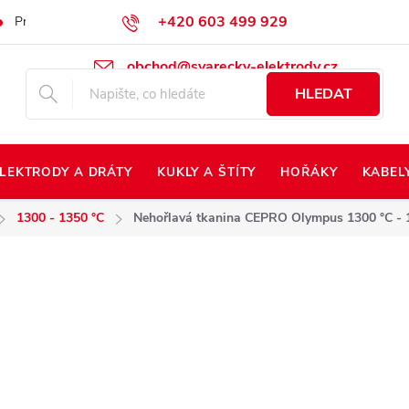
+420 603 499 929
Prodej na Slovensko
Napište nám
Kontakty
Kdo jsme?
obchod@svarecky-elektrody.cz
HLEDAT
LEKTRODY A DRÁTY
KUKLY A ŠTÍTY
HOŘÁKY
KABEL
1300 - 1350 °C
Nehořlavá tkanina CEPRO Olympus 1300 °C - 