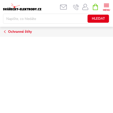
Přejít
NÁKUPNÍ
KOŠÍK
na
obsah
HLEDAT
Ochranné štíty