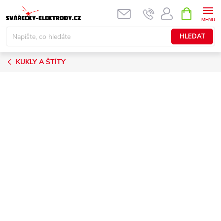
Přejít
NÁKUPNÍ
KOŠÍK
na
obsah
HLEDAT
KUKLY A ŠTÍTY