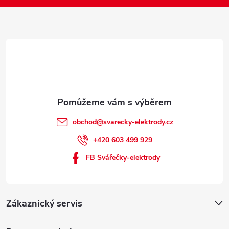
í
obchod
@
svarecky-elektrody.cz
+420 603 499 929
FB Svářečky-elektrody
Zákaznický servis