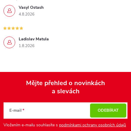
Vasyl Ostash
4.8.2026
Ladislav Matula
1.8.2026
Mějte přehled o novinkách
a slevách
Z
á
p
E-mail
ODEBÍRAT
a
Vložením e-mailu souhlasíte s
podmínkami ochrany osobních údajů
t