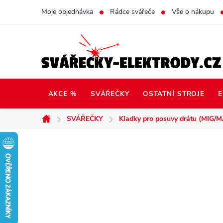
Přejít
Moje objednávka
Rádce svářeče
Vše o nákupu
na
obsah
AKCE %
SVÁŘEČKY
OSTATNÍ STROJE
E
SVÁŘEČKY
Kladky pro posuvy drátu (MIG/
Domů