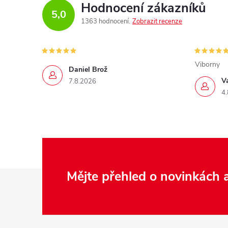
Hodnocení zákazníků
5,0
1363 hodnocení
Zobrazit recenze
Viborny
Daniel Brož
V
7.8.2026
4.
Z
Mějte přehled o novinkách
á
p
a