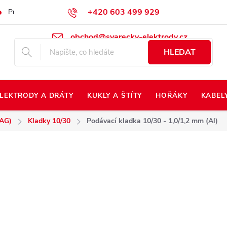
+420 603 499 929
Prodej na Slovensko
Napište nám
Kontakty
Kdo jsme?
obchod@svarecky-elektrody.cz
HLEDAT
LEKTRODY A DRÁTY
KUKLY A ŠTÍTY
HOŘÁKY
KABEL
MAG)
Kladky 10/30
Podávací kladka 10/30 - 1,0/1,2 mm (Al)