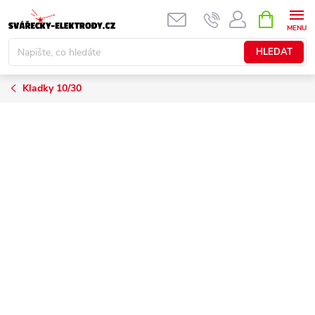
Přejít
NÁKUPNÍ
KOŠÍK
na
obsah
HLEDAT
Kladky 10/30