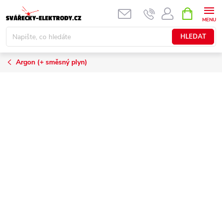
Přejít
NÁKUPNÍ
KOŠÍK
na
obsah
HLEDAT
Argon (+ směsný plyn)