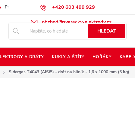
+420 603 499 929
Prodej na Slovensko
Napište nám
Kontakty
Kdo jsme?
obchod@svarecky-elektrody.cz
HLEDAT
LEKTRODY A DRÁTY
KUKLY A ŠTÍTY
HOŘÁKY
KABEL
Sidergas T4043 (AlSi5) - drát na hliník - 1,6 x 1000 mm (5 kg)