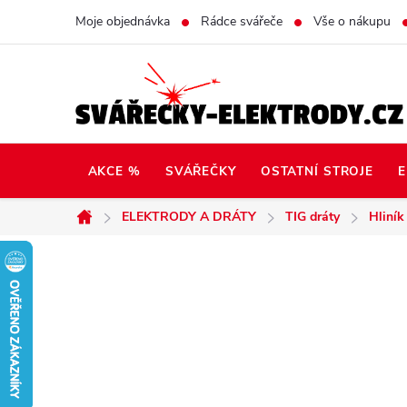
Přejít
Moje objednávka
Rádce svářeče
Vše o nákupu
na
obsah
AKCE %
SVÁŘEČKY
OSTATNÍ STROJE
E
ELEKTRODY A DRÁTY
TIG dráty
Hliník
Domů