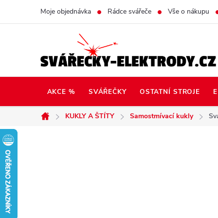
Přejít
Moje objednávka
Rádce svářeče
Vše o nákupu
na
obsah
AKCE %
SVÁŘEČKY
OSTATNÍ STROJE
E
KUKLY A ŠTÍTY
Samostmívací kukly
Sv
Domů