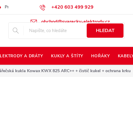
+420 603 499 929
Prodej na Slovensko
Napište nám
Kontakty
Kdo jsme?
obchod@svarecky-elektrody.cz
HLEDAT
LEKTRODY A DRÁTY
KUKLY A ŠTÍTY
HOŘÁKY
KABEL
ářečská kukla Kowax KWX 825 ARC++
+ čistič kukel + ochrana krku