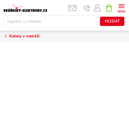
Přejít
NÁKUPNÍ
KOŠÍK
na
obsah
HLEDAT
Kabely v metráži