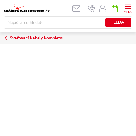
Přejít
NÁKUPNÍ
KOŠÍK
na
obsah
HLEDAT
Svařovací kabely kompletní