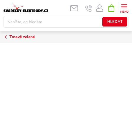
Přejít
NÁKUPNÍ
KOŠÍK
na
obsah
HLEDAT
Tmavě zelené