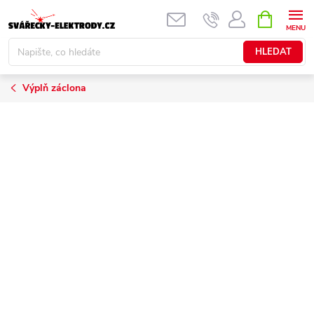
Přejít
NÁKUPNÍ
KOŠÍK
na
obsah
HLEDAT
Výplň záclona