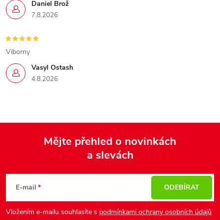
Daniel Brož
7.8.2026
Viborny
Vasyl Ostash
4.8.2026
Mějte přehled o novinkách
a slevách
Z
á
p
E-mail
ODEBÍRAT
a
Vložením e-mailu souhlasíte s
podmínkami ochrany osobních údajů
t