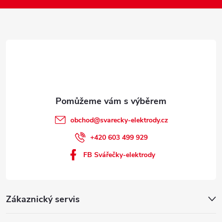
í
obchod
@
svarecky-elektrody.cz
+420 603 499 929
FB Svářečky-elektrody
Zákaznický servis