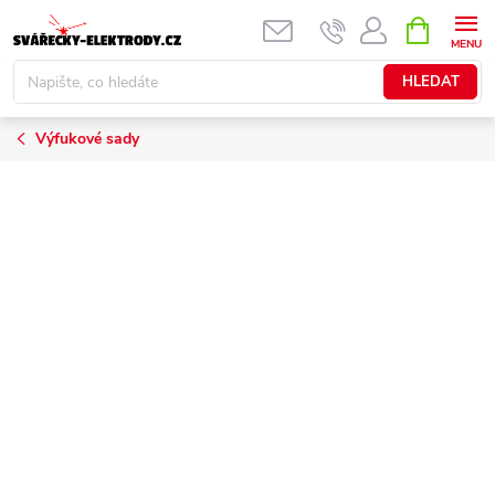
Přejít
NÁKUPNÍ
KOŠÍK
na
obsah
HLEDAT
Výfukové sady