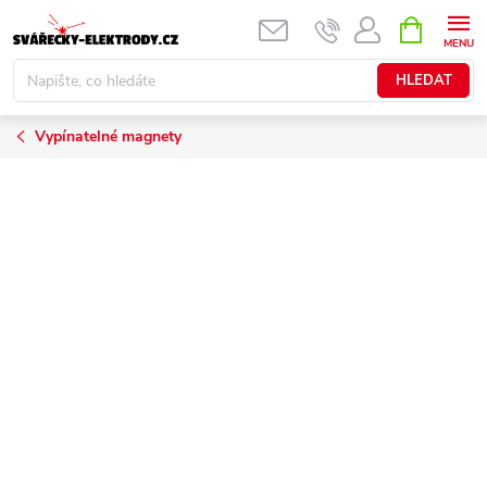
Přejít
NÁKUPNÍ
KOŠÍK
na
obsah
HLEDAT
Vypínatelné magnety