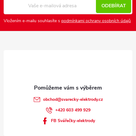
p
ODEBÍRAT
a
Vložením e-mailu souhlasíte s
podmínkami ochrany osobních údajů
t
í
obchod
@
svarecky-elektrody.cz
+420 603 499 929
FB Svářečky-elektrody