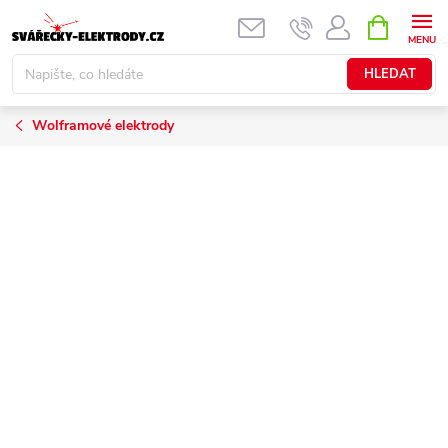
Přejít
NÁKUPNÍ
KOŠÍK
na
obsah
HLEDAT
Wolframové elektrody