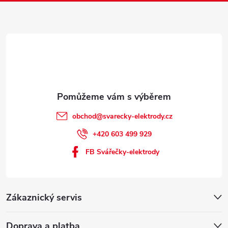
í
obchod
@
svarecky-elektrody.cz
+420 603 499 929
FB Svářečky-elektrody
Zákaznický servis
Doprava a platba