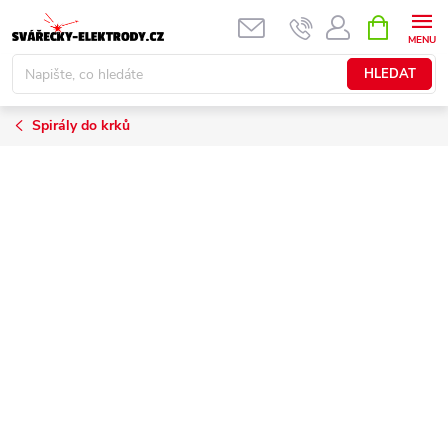
Přejít
NÁKUPNÍ
KOŠÍK
na
obsah
HLEDAT
Spirály do krků