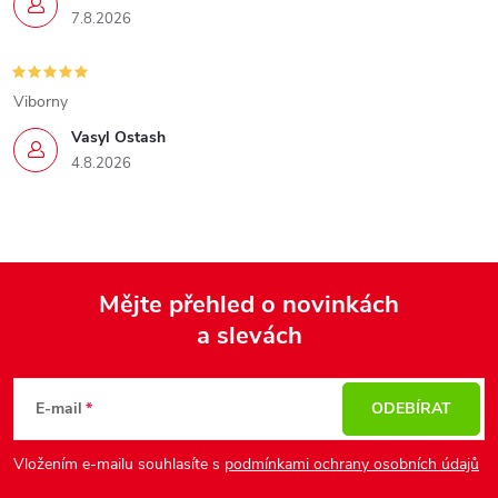
7.8.2026
Viborny
Vasyl Ostash
4.8.2026
Mějte přehled o novinkách
a slevách
Z
á
p
E-mail
ODEBÍRAT
a
Vložením e-mailu souhlasíte s
podmínkami ochrany osobních údajů
t