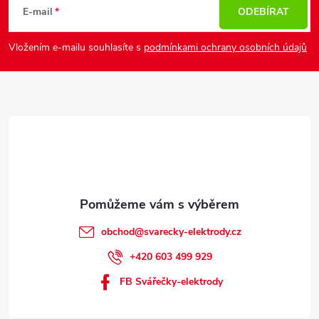
p
E-mail
ODEBÍRAT
a
Vložením e-mailu souhlasíte s
podmínkami ochrany osobních údajů
t
í
obchod
@
svarecky-elektrody.cz
+420 603 499 929
FB Svářečky-elektrody