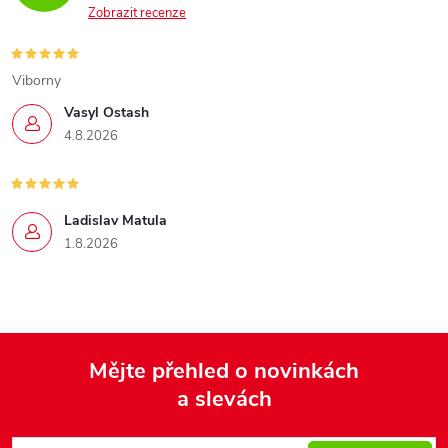
Zobrazit recenze
Viborny
Vasyl Ostash
4.8.2026
Ladislav Matula
1.8.2026
Mějte přehled o novinkách
a slevách
Z
á