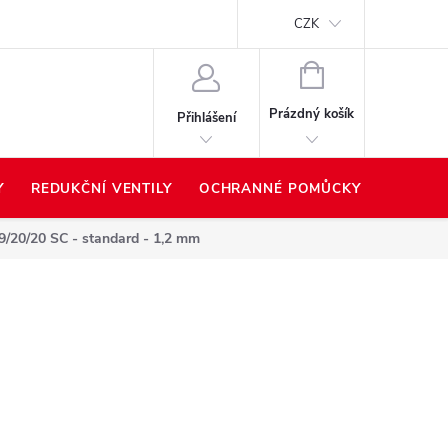
Proč nakupovat u nás?
Hodnocení obchodu
Prodávané z
CZK
NÁKUPNÍ
KOŠÍK
Prázdný košík
Přihlášení
Y
REDUKČNÍ VENTILY
OCHRANNÉ POMŮCKY
PŘÍSLU
9/20/20 SC - standard - 1,2 mm