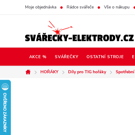
Přejít
Moje objednávka
Rádce svářeče
Vše o nákupu
na
obsah
AKCE %
SVÁŘEČKY
OSTATNÍ STROJE
E
HOŘÁKY
Díly pro TIG hořáky
Spotřební
Domů