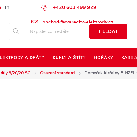
+420 603 499 929
Prodej na Slovensko
Napište nám
Kontakty
Kdo jsme?
obchod@svarecky-elektrody.cz
HLEDAT
LEKTRODY A DRÁTY
KUKLY A ŠTÍTY
HOŘÁKY
KABEL
 díly 9/20/20 SC
Osazení standard
Domeček kleštiny BINZEL 