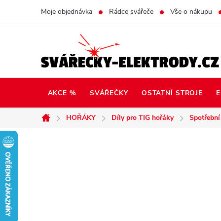
Přejít
Moje objednávka
Rádce svářeče
Vše o nákupu
na
obsah
AKCE %
SVÁŘEČKY
OSTATNÍ STROJE
E
HOŘÁKY
Díly pro TIG hořáky
Spotřební
Domů