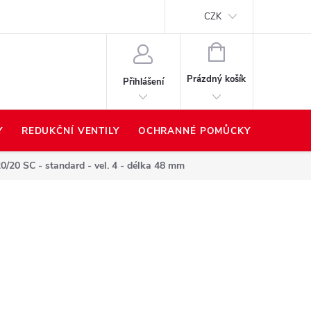
Proč nakupovat u nás?
Hodnocení obchodu
Prodávané z
CZK
NÁKUPNÍ
KOŠÍK
Prázdný košík
Přihlášení
Y
REDUKČNÍ VENTILY
OCHRANNÉ POMŮCKY
PŘÍSLU
0/20 SC - standard - vel. 4 - délka 48 mm