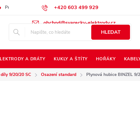
+420 603 499 929
Prodej na Slovensko
Napište nám
Kontakty
Kdo jsme?
obchod@svarecky-elektrody.cz
HLEDAT
LEKTRODY A DRÁTY
KUKLY A ŠTÍTY
HOŘÁKY
KABEL
 díly 9/20/20 SC
Osazení standard
Plynová hubice BINZEL 9/2