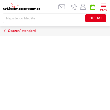
Přejít
NÁKUPNÍ
KOŠÍK
na
obsah
HLEDAT
Osazení standard