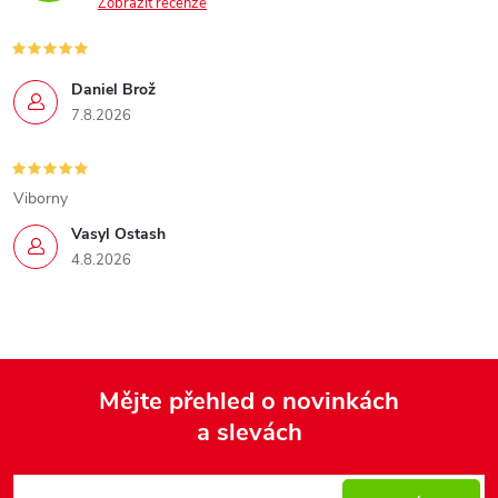
Zobrazit recenze
Daniel Brož
7.8.2026
Viborny
Vasyl Ostash
4.8.2026
Mějte přehled o novinkách
a slevách
Z
á