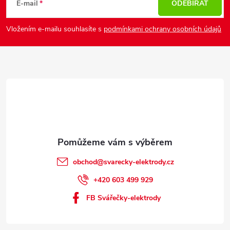
p
E-mail
ODEBÍRAT
a
Vložením e-mailu souhlasíte s
podmínkami ochrany osobních údajů
t
í
obchod
@
svarecky-elektrody.cz
+420 603 499 929
FB Svářečky-elektrody