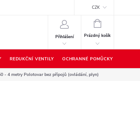
Proč nakupovat u nás?
Hodnocení obchodu
Prodávané z
CZK
NÁKUPNÍ
KOŠÍK
Prázdný košík
Přihlášení
Y
REDUKČNÍ VENTILY
OCHRANNÉ POMŮCKY
PŘÍSLU
0 - 4 metry
Polotovar bez přípojů (ovládání, plyn)