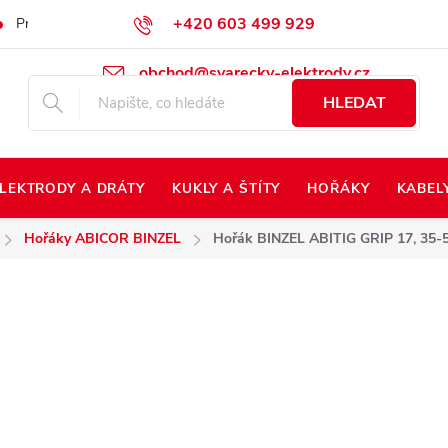
+420 603 499 929
Prodej na Slovensko
Napište nám
Kontakty
Kdo jsme?
obchod@svarecky-elektrody.cz
HLEDAT
LEKTRODY A DRÁTY
KUKLY A ŠTÍTY
HOŘÁKY
KABEL
Hořáky ABICOR BINZEL
Hořák BINZEL ABITIG GRIP 17, 35-5