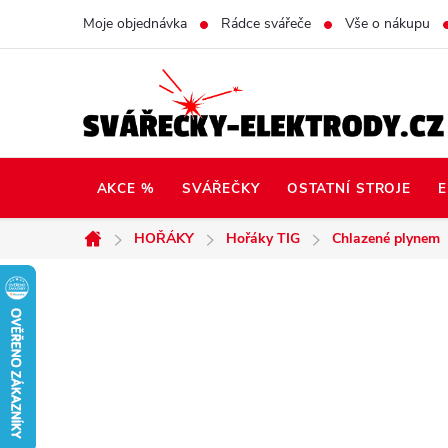
Přejít
Moje objednávka
Rádce svářeče
Vše o nákupu
na
obsah
AKCE %
SVÁŘEČKY
OSTATNÍ STROJE
E
HOŘÁKY
Hořáky TIG
Chlazené plynem
Domů