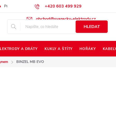
+420 603 499 929
Prodej na Slovensko
Napište nám
Kontakty
Kdo jsme?
obchod@svarecky-elektrody.cz
HLEDAT
LEKTRODY A DRÁTY
KUKLY A ŠTÍTY
HOŘÁKY
KABEL
lynem
BINZEL MB EVO