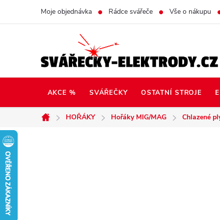
Přejít
Moje objednávka
Rádce svářeče
Vše o nákupu
na
obsah
AKCE %
SVÁŘEČKY
OSTATNÍ STROJE
E
HOŘÁKY
Hořáky MIG/MAG
Chlazené p
Domů