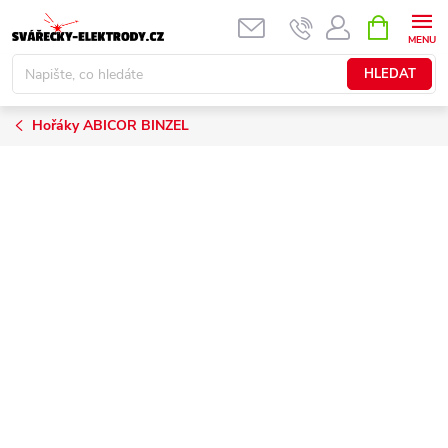
Přejít
NÁKUPNÍ
KOŠÍK
na
obsah
HLEDAT
Hořáky ABICOR BINZEL