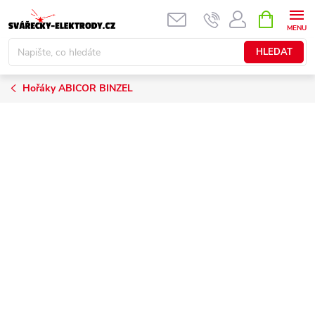
Přejít
NÁKUPNÍ
KOŠÍK
na
obsah
HLEDAT
Hořáky ABICOR BINZEL