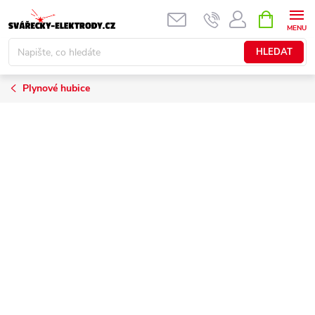
Přejít
NÁKUPNÍ
KOŠÍK
na
obsah
HLEDAT
Plynové hubice