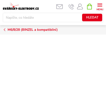
Přejít
NÁKUPNÍ
KOŠÍK
na
obsah
HLEDAT
M6/8/28 (BINZEL a kompatibilní)