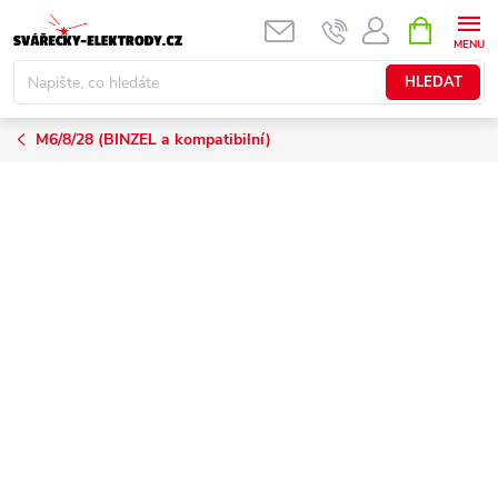
Přejít
NÁKUPNÍ
KOŠÍK
na
obsah
HLEDAT
M6/8/28 (BINZEL a kompatibilní)