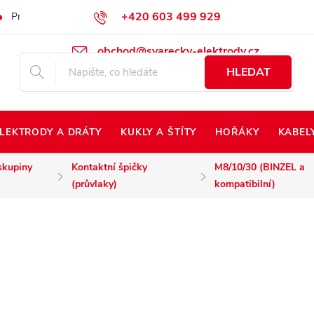
+420 603 499 929
Prodej na Slovensko
Napište nám
Kontakty
Kdo jsme?
obchod@svarecky-elektrody.cz
HLEDAT
LEKTRODY A DRÁTY
KUKLY A ŠTÍTY
HOŘÁKY
KABEL
skupiny
Kontaktní špičky
M8/10/30 (BINZEL a
(průvlaky)
kompatibilní)