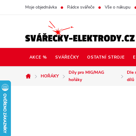
Přejít
Moje objednávka
Rádce svářeče
Vše o nákupu
na
obsah
AKCE %
SVÁŘEČKY
OSTATNÍ STROJE
E
Díly pro MIG/MAG
Dle 
HOŘÁKY
Domů
hořáky
dílů