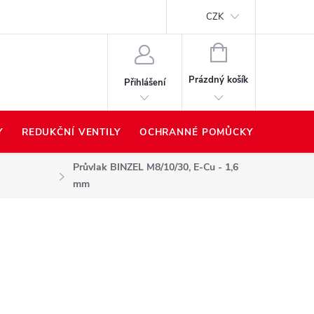
Proč nakupovat u nás?
Hodnocení obchodu
Prodávané z
CZK
NÁKUPNÍ
KOŠÍK
Prázdný košík
Přihlášení
Y
REDUKČNÍ VENTILY
OCHRANNÉ POMŮCKY
PŘÍSLU
Průvlak BINZEL M8/10/30, E-Cu - 1,6
mm