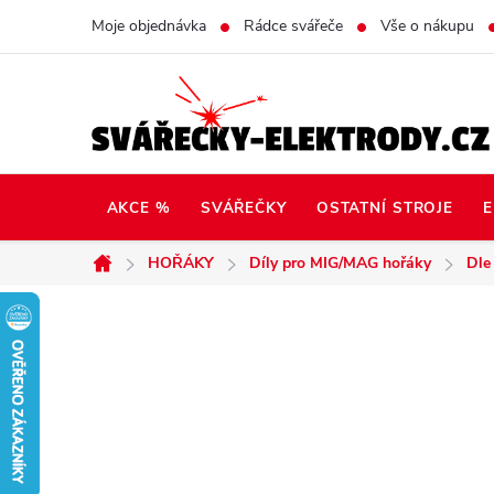
Přejít
Moje objednávka
Rádce svářeče
Vše o nákupu
na
obsah
AKCE %
SVÁŘEČKY
OSTATNÍ STROJE
E
HOŘÁKY
Díly pro MIG/MAG hořáky
Dle
Domů