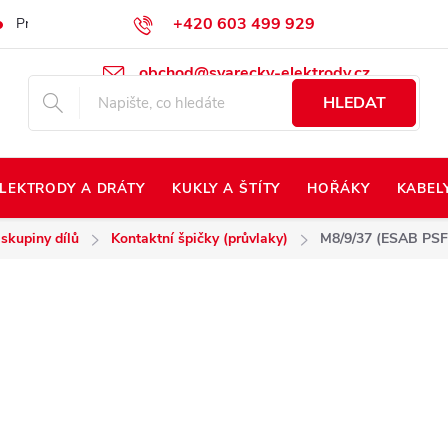
+420 603 499 929
Prodej na Slovensko
Napište nám
Kontakty
Kdo jsme?
obchod@svarecky-elektrody.cz
HLEDAT
LEKTRODY A DRÁTY
KUKLY A ŠTÍTY
HOŘÁKY
KABEL
 skupiny dílů
Kontaktní špičky (průvlaky)
M8/9/37 (ESAB PSF