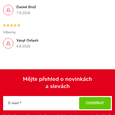
Daniel Brož
7.8.2026
Viborny
Vasyl Ostash
4.8.2026
Mějte přehled o novinkách
a slevách
Z
á
p
E-mail
ODEBÍRAT
a