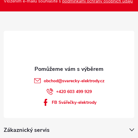
Vložením e-mailu souhlasíte s
podmínkami ochrany osobních údajů
t
í
obchod
@
svarecky-elektrody.cz
+420 603 499 929
FB Svářečky-elektrody
Zákaznický servis