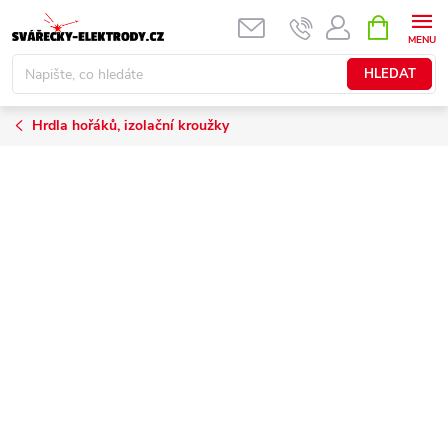
Přejít
NÁKUPNÍ
KOŠÍK
na
obsah
HLEDAT
Hrdla hořáků, izolační kroužky