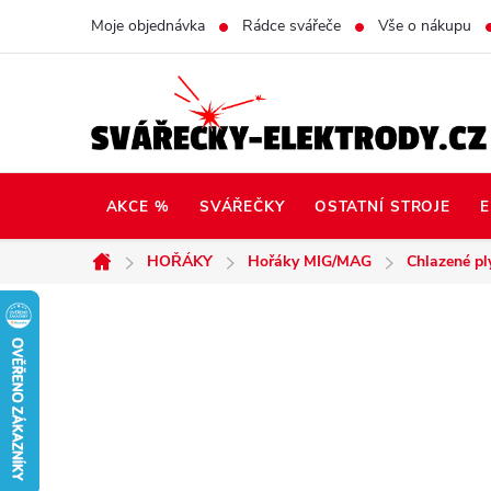
Přejít
Moje objednávka
Rádce svářeče
Vše o nákupu
na
obsah
AKCE %
SVÁŘEČKY
OSTATNÍ STROJE
E
HOŘÁKY
Hořáky MIG/MAG
Chlazené p
Domů