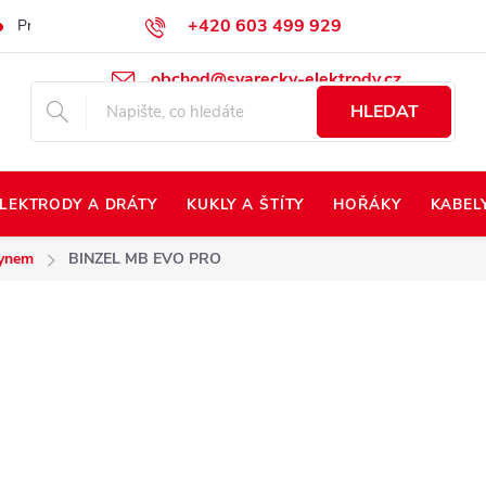
+420 603 499 929
Prodej na Slovensko
Napište nám
Kontakty
Kdo jsme?
obchod@svarecky-elektrody.cz
HLEDAT
LEKTRODY A DRÁTY
KUKLY A ŠTÍTY
HOŘÁKY
KABEL
lynem
BINZEL MB EVO PRO