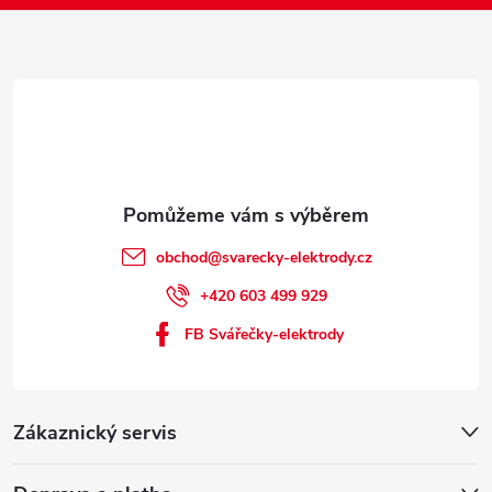
í
obchod
@
svarecky-elektrody.cz
+420 603 499 929
FB Svářečky-elektrody
Zákaznický servis