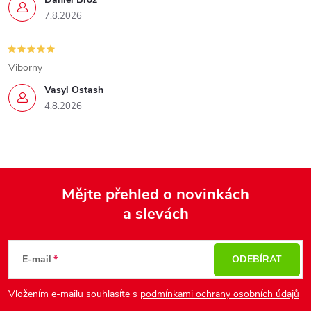
7.8.2026
Viborny
Vasyl Ostash
4.8.2026
Mějte přehled o novinkách
a slevách
Z
á
p
E-mail
ODEBÍRAT
a
Vložením e-mailu souhlasíte s
podmínkami ochrany osobních údajů
t