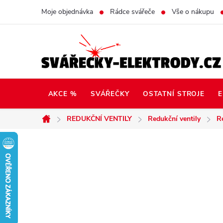
Přejít
Moje objednávka
Rádce svářeče
Vše o nákupu
na
obsah
AKCE %
SVÁŘEČKY
OSTATNÍ STROJE
E
REDUKČNÍ VENTILY
Redukční ventily
R
Domů