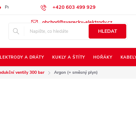
+420 603 499 929
Prodej na Slovensko
Napište nám
Kontakty
Kdo jsme?
obchod@svarecky-elektrody.cz
HLEDAT
LEKTRODY A DRÁTY
KUKLY A ŠTÍTY
HOŘÁKY
KABEL
edukční ventily 300 bar
Argon (+ směsný plyn)