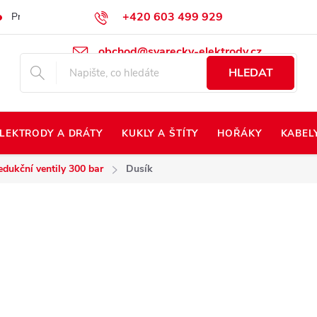
+420 603 499 929
Prodej na Slovensko
Napište nám
Kontakty
Kdo jsme?
obchod@svarecky-elektrody.cz
HLEDAT
LEKTRODY A DRÁTY
KUKLY A ŠTÍTY
HOŘÁKY
KABEL
edukční ventily 300 bar
Dusík