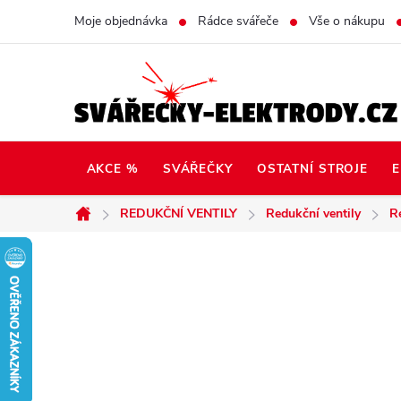
Přejít
Moje objednávka
Rádce svářeče
Vše o nákupu
na
obsah
AKCE %
SVÁŘEČKY
OSTATNÍ STROJE
E
REDUKČNÍ VENTILY
Redukční ventily
R
Domů