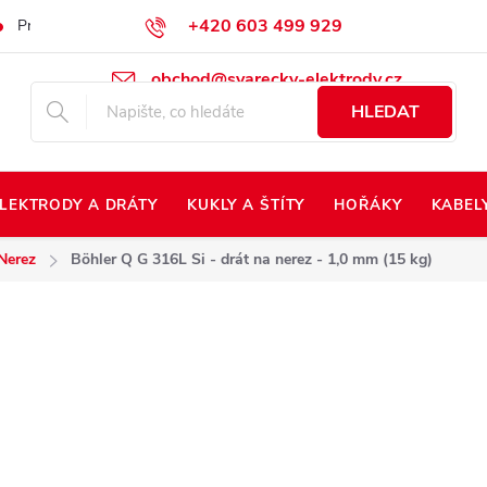
+420 603 499 929
Prodej na Slovensko
Napište nám
Kontakty
Kdo jsme?
obchod@svarecky-elektrody.cz
HLEDAT
LEKTRODY A DRÁTY
KUKLY A ŠTÍTY
HOŘÁKY
KABEL
Nerez
Böhler Q G 316L Si - drát na nerez - 1,0 mm (15 kg)