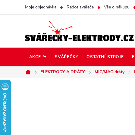
Přejít
Moje objednávka
Rádce svářeče
Vše o nákupu
na
obsah
AKCE %
SVÁŘEČKY
OSTATNÍ STROJE
E
ELEKTRODY A DRÁTY
MIG/MAG dráty
Domů