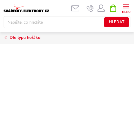
Přejít
NÁKUPNÍ
KOŠÍK
na
obsah
HLEDAT
Dle typu hořáku